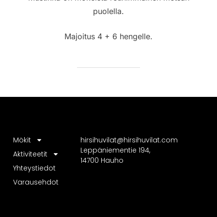
puolella.
Majoitus 4 + 6 hengelle.
Mökit
hirsihuvilat@hirsihuvilat.com
Leppäniementie 194,
Aktiviteetit
14700 Hauho
Yhteystiedot
Varausehdot